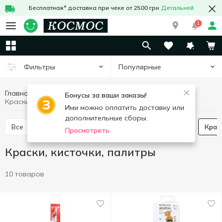
Бесплатная* доставка при чеке от 2500 грн
Детальней
1
Популярные
Фильтры
Главная
Канцелярия
Школьные принадлежности и творчество
Бонусы за ваши заказы!
Краски, кисточки, палитры
Ими можно оплатить доставку или
дополнительные сборы.
Все
Цветные карандаши, мел
Фломастеры
Кра
Просмотреть
Краски, кисточки, палитры
10 товаров