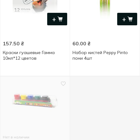
+
+
157.50
₴
60.00
₴
Краски гуашевые Гамма
Набор кистей Peppy Pinto
10мл*12 цветов
пони 4шт
Нет в наличии