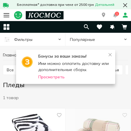
Бесплатная* доставка при чеке от 2500 грн
Детальней
1
Популярные
Фильтры
Главная
Интерьер и текстиль
Текстиль
Пледы
Бонусы за ваши заказы!
Ими можно оплатить доставку или
дополнительные сборы.
Все
Пледы
Покрывала
Подушки на стулья
Просмотреть
Пледы
1 товар