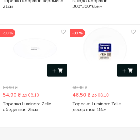
Тарелка Koopman керамика
Блюдо Koopman
21см
300*300*65мм
-18 %
-33 %
+
+
66.90
₴
69.90
₴
54.90
₴
46.50
₴
до 08.10
до 08.10
Тарелка Luminarc Zelie
Тарелка Luminarc Zelie
обеденная 25см
десертная 18см