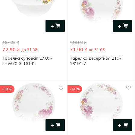
+
+
107.00
₴
119.90
₴
72.90
₴
71.90
₴
до 31.08
до 31.08
Тарелка суповая 17,8см
Тарелка десертная 21см
LHW70-3-16191
16191-7
-38 %
-34 %
+
+