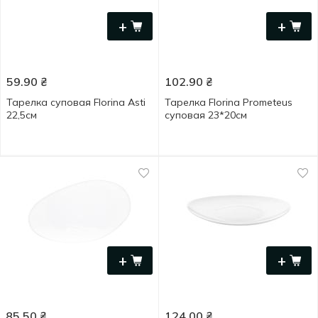
+
+
59.90
₴
102.90
₴
Тарелка суповая Florina Asti
Тарелка Florina Prometeus
22,5см
суповая 23*20см
+
+
85.50
₴
124.00
₴