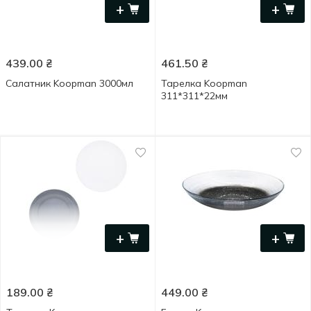
+
+
439.00
₴
461.50
₴
Салатник Koopman 3000мл
Тарелка Koopman
311*311*22мм
+
+
189.00
₴
449.00
₴