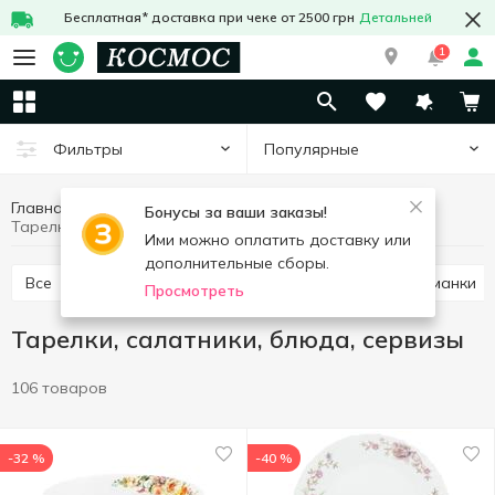
Бесплатная* доставка при чеке от 2500 грн
Детальней
1
Популярные
Фильтры
Главная
Кухня
Посуда для сервировки стола
Бонусы за ваши заказы!
Тарелки, салатники, блюда, сервизы
Ими можно оплатить доставку или
дополнительные сборы.
Все
Тарелки, салатники, блюда, сервизы
Креманки
Просмотреть
Тарелки, салатники, блюда, сервизы
106 товаров
-32 %
-40 %