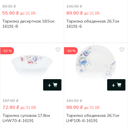
89.90
₴
136.90
₴
55.90
₴
89.90
₴
до 31.08
до 31.08
Тарелка десертная 18,5см
Тарелка обеденная 26,7см
16191-8
16191-6
-32 %
-30 %
+
+
107.00
₴
141.50
₴
72.90
₴
98.90
₴
до 31.08
до 31.08
Тарелка суповая 17,8см
Тарелка обеденная 26,7см
LHW70-4-16191
LHP105-6-16191