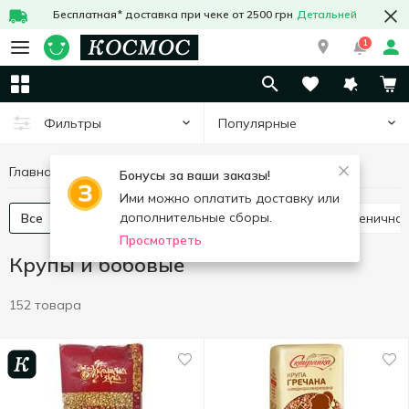
Бесплатная* доставка при чеке от 2500 грн
Детальней
1
Популярные
Фильтры
Главная
Бакалея
Крупы и бобовые
Бонусы за ваши заказы!
Ими можно оплатить доставку или
дополнительные сборы.
Все
Рис
Гречневая крупа
Булгур
Пшенична
Просмотреть
Крупы и бобовые
152 товара