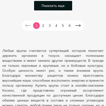
Показать еще
1
2
3
4
5
6
Любые крупы считаются суперпищей, которая помогает
держать организм в тонусе, насыщает полезными
веществами и имеет немало других преимуществ. В тренде
не только зерновые и крупяные, но и бобовые культуры.
Особую ценность имеет рис, а также ячневая крупа.
Благодаря множеству рецептов можно приготовить
вкуснейшие каши, способные восполнить энергию и принести
пользу организму. Купить крупы стоит в онлайн-магазине
Космос, где представлен огромный ассортимент
качественной продукции по доступным ценам. Благодаря
обилию ценных веществ в составе и сложных углеводов
можно сделать любой прием пищи не только сытным, но и