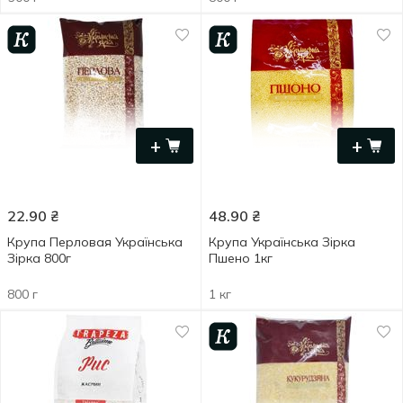
+
+
22.90
₴
48.90
₴
Крупа Перловая Українська
Крупа Українська Зірка
Зірка 800г
Пшено 1кг
800 г
1 кг