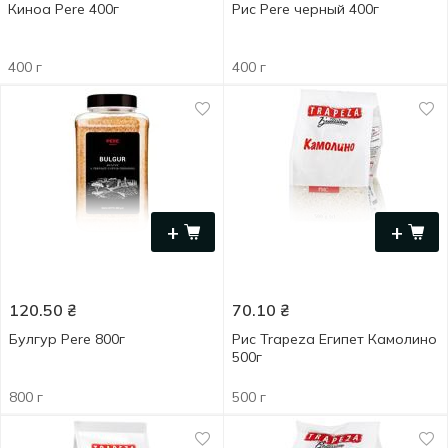
Киноа Pere 400г
Рис Pere черный 400г
400 г
400 г
+
+
120.50
₴
70.10
₴
Булгур Pere 800г
Рис Trapeza Египет Камолино
500г
800 г
500 г