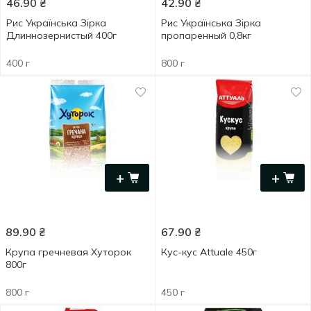
46.90
₴
42.90
₴
Рис Українська Зірка
Рис Українська Зірка
Длиннозернистый 400г
пропаренный 0,8кг
400 г
800 г
+
+
89.90
₴
67.90
₴
Крупа гречневая Хуторок
Кус-кус Attuale 450г
800г
800 г
450 г