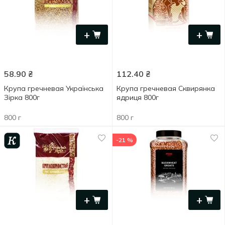
+
+
58.90
₴
112.40
₴
Крупа гречневая Українська
Крупа гречневая Сквирянка
Зірка 800г
ядриця 800г
800 г
800 г
-21 %
+
+