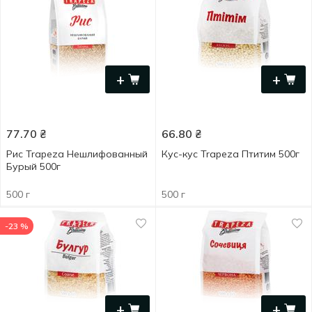
+
+
77.70
₴
66.80
₴
Рис Trapeza Нешлифованный
Кус-кус Trapeza Птитим 500г
Бурый 500г
500 г
500 г
-23 %
+
+