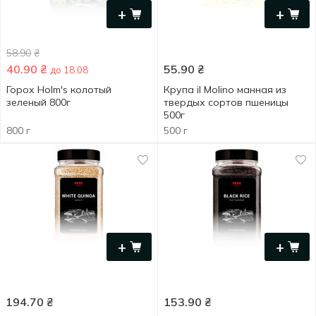
+
+
58.90
₴
40.90
₴
55.90
₴
до 18.08
Горох Holm's колотый
Крупа il Molino манная из
зеленый 800г
твердых сортов пшеницы
500г
800 г
500 г
+
+
194.70
₴
153.90
₴