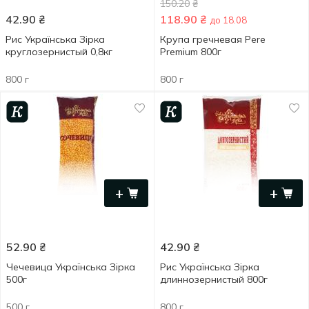
150.20
₴
42.90
₴
118.90
₴
до 18.08
Рис Українська Зірка
Крупа гречневая Pere
круглозернистый 0,8кг
Premium 800г
800 г
800 г
+
+
52.90
₴
42.90
₴
Чечевица Українська Зірка
Рис Українська Зірка
500г
длиннозернистый 800г
500 г
800 г