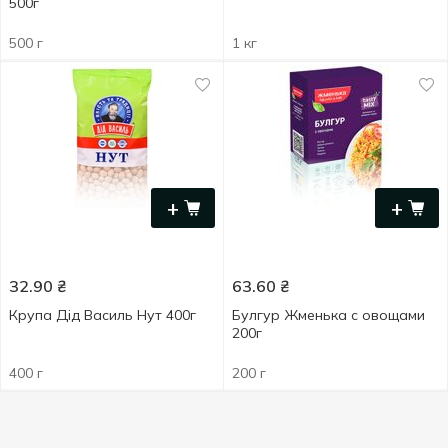
500г
500 г
1 кг
+
+
32.90
₴
63.60
₴
Крупа Дід Василь Нут 400г
Булгур Жменька с овощами
200г
400 г
200 г