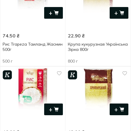
+
+
74.50
₴
22.90
₴
Рис Trapeza Таиланд Жасмин
Крупа кукурузная Українська
500г
Зірка 800г
500 г
800 г
+
+