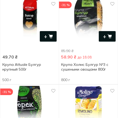
-31 %
+
+
85.90
₴
49.70
₴
58.90
₴
до 18.08
Крупа Attuale Булгур
Крупа Холмс Булгур №3 с
крупный 500г
сушеными овощами 800г
500 г
800 г
-31 %