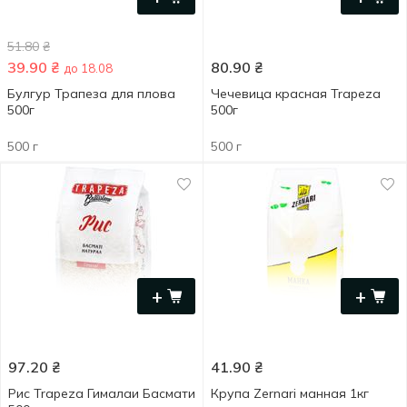
51.80
₴
39.90
₴
80.90
₴
до 18.08
Булгур Трапеза для плова
Чечевица красная Trapeza
500г
500г
500 г
500 г
+
+
97.20
₴
41.90
₴
Рис Trapeza Гималаи Басмати
Крупа Zernari манная 1кг