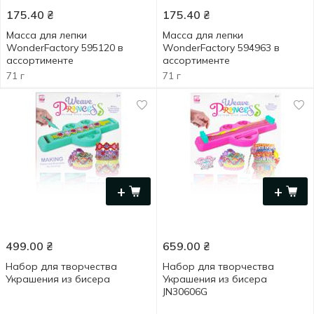
175.40
₴
175.40
₴
Масса для лепки
Масса для лепки
WonderFactory 595120 в
WonderFactory 594963 в
ассортименте
ассортименте
71 г
71 г
+
+
499.00
₴
659.00
₴
Набор для творчества
Набор для творчества
Украшения из бисера
Украшения из бисера
JN30606G