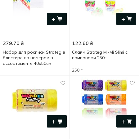
+
+
279.70
₴
122.60
₴
Набор для росписи Strateg в
Слайм Strateg Mi-Mi Slimi с
блистере по номерам в
помпонами 250г
ассортименте 40х50см
250 г
+
+