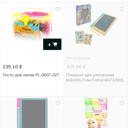
+
Нет в наличии
235.10
₴
425.60
₴
Тесто для лепки PL-0607-027
Планшет для рисования
KidsHits Paw Patrol KH73/001L