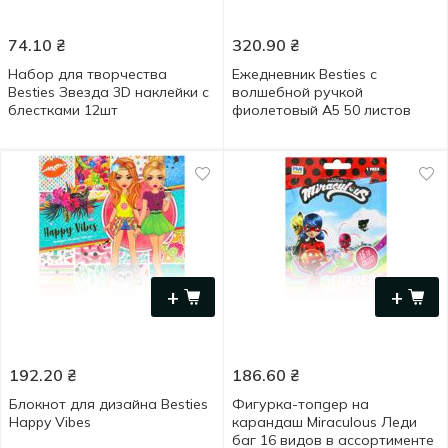
74.10
₴
320.90
₴
Набор для творчества
Ежедневник Besties с
Besties Звезда 3D наклейки с
волшебной ручкой
блестками 12шт
фиолетовый А5 50 листов
+
+
192.20
₴
186.60
₴
Блокнот для дизайна Besties
Фигурка-топgер на
Happy Vibes
карандаш Miraculous Леди
баг 16 видов в ассортименте