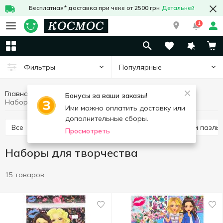
Бесплатная* доставка при чеке от 2500 грн
Детальней
1
Популярные
Фильтры
Главная
Товары для детей
Детские игрушки
Бонусы за ваши заказы!
Наборы для творчества
Ими можно оплатить доставку или
дополнительные сборы.
Все
Детские игровые наборы
Детские игры и пазлы
Просмотреть
Наборы для творчества
15 товаров