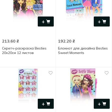
+
+
213.60
₴
192.20
₴
Скретч-раскраска Besties
Блокнот для дизайна Besties
20х20см 12 листов
Sweet Moments
+
+