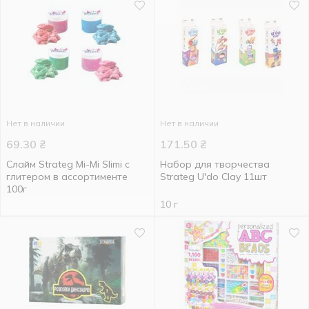
Нет в наличии
Нет в наличии
69.30
₴
171.50
₴
Слайм Strateg Mi-Mi Slimi с
Набор для творчества
глитером в ассортименте
Strateg U'do Clay 11шт
100г
10 г