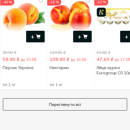
-40 %
-15 %
-12 %
+
+
+
99.90
₴
129.90
₴
53.80
₴
59.90
₴
109.90
₴
47.60
₴
до 10.08
до 10.08
до 17.0
Персик Україна
Нектарин
Яйця курячі
Eurogroup С0 10
за 1 кг
за 1 кг
Переглянути всі