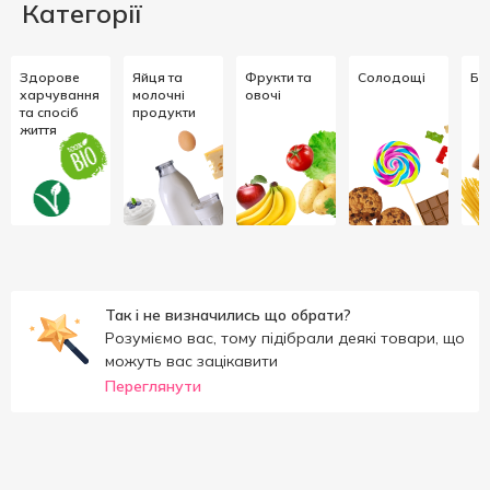
Категорії
Здорове
Яйця та
Фрукти та
Солодощі
Ба
харчування
молочні
овочі
та спосіб
продукти
життя
Так і не визначились що обрати?
Розуміємо вас, тому підібрали деякі товари, що
можуть вас зацікавити
Переглянути